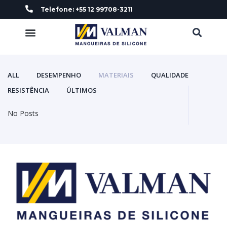
Telefone: +55 12 99708-3211
Todas as Linhas
ALL
DESEMPENHO
MATERIAIS
QUALIDADE
RESISTÊNCIA
ÚLTIMOS
No Posts