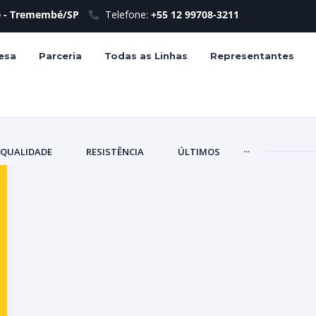
le - Tremembé/SP
Telefone:
+55 12 99708-3211
esa
Parceria
Todas as Linhas
Representantes
...
QUALIDADE
RESISTÊNCIA
ÚLTIMOS