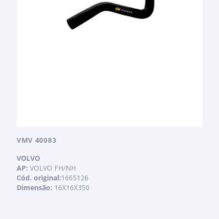
VMV 40083
VOLVO
AP:
VOLVO FH/NH
Cód. original:
1665126
Dimensão:
16X16X350