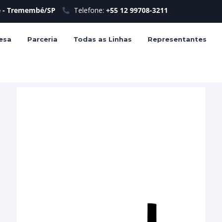
le - Tremembé/SP
Telefone:
+55 12 99708-3211
esa
Parceria
Todas as Linhas
Representantes