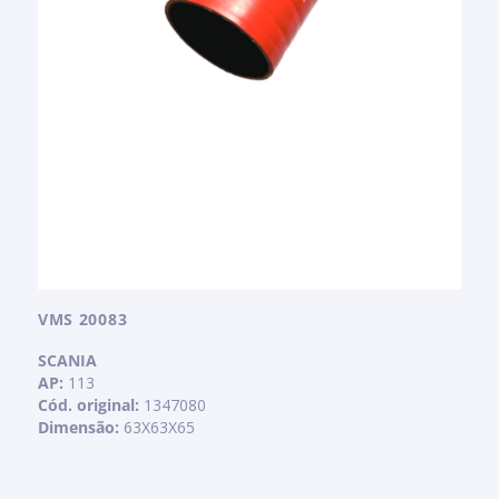
VMS 20083
SCANIA
AP:
113
Cód. original:
1347080
Dimensão:
63X63X65