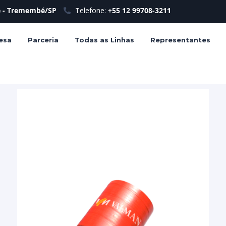
le - Tremembé/SP
Telefone:
+55 12 99708-3211
esa
Parceria
Todas as Linhas
Representantes